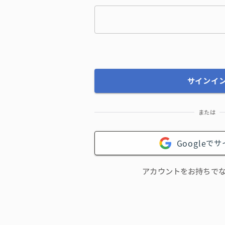
サインイ
または
Googleで
作性
スーツアップはチームのタスク管理に必要な入
んたん
力項目も最低限。かんたん、自動で入力できる
アカウントをお持ちで
ー」で
ようにもしています。スーツアップならばかん
ます。
たん、毎日続けられます。