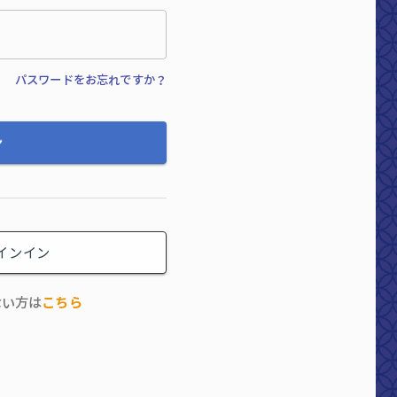
パスワードをお忘れですか？
ン
サインイン
スーツアップはチームでかんたん、毎日続けら
れるプロジェクト・タスク管理ツールです。か
ない方は
こちら
んたんな操作で、チームの業務を「見える化」
して、タスクの抜け漏れや期限遅れを防ぎま
す。